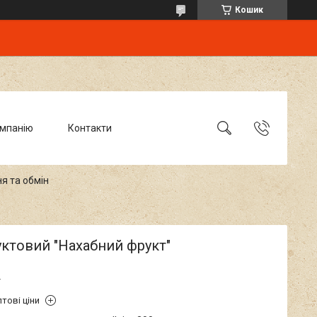
Кошик
омпанію
Контакти
я та обмін
ктовий "Нахабний фрукт"
г
тові ціни