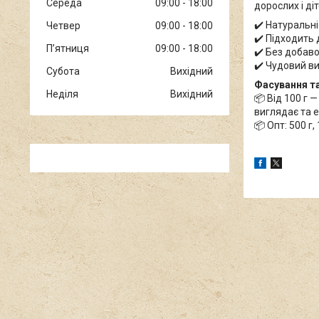
Середа
09:00
18:00
дорослих і діт
✔️ Натуральні
Четвер
09:00
18:00
✔️ Підходить
Пʼятниця
09:00
18:00
✔️ Без добаво
✔️ Чудовий в
Субота
Вихідний
Фасування та
Неділя
Вихідний
📦 Від 100 г 
виглядає та е
📦 Опт: 500 г,