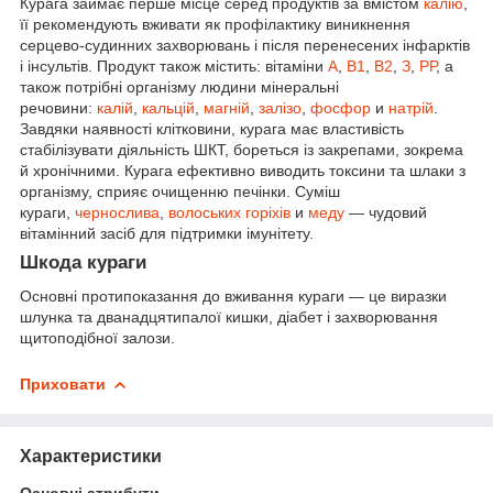
Курага займає перше місце серед продуктів за вмістом
калію
,
її рекомендують вживати як профілактику виникнення
серцево-судинних захворювань і після перенесених інфарктів
і інсультів. Продукт також містить: вітаміни
А
,
В1
,
В2
,
З
,
РР
, а
також потрібні організму людини мінеральні
речовини:
калій
,
кальцій
,
магній
,
залізо
,
фосфор
и
натрій
.
Завдяки наявності клітковини, курага має властивість
стабілізувати діяльність ШКТ, бореться із закрепами, зокрема
й хронічними. Курага ефективно виводить токсини та шлаки з
організму, сприяє очищенню печінки. Суміш
кураги,
чернослива
,
волоських горіхів
и
меду
— чудовий
вітамінний засіб для підтримки імунітету.
Шкода кураги
Основні протипоказання до вживання кураги — це виразки
шлунка та дванадцятипалої кишки, діабет і захворювання
щитоподібної залози.
Приховати
Характеристики
Основні атрибути