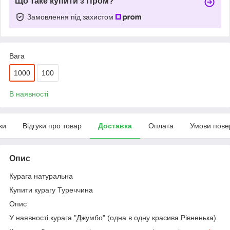
Що таке купити з Пром?
Замовлення під захистом
Вага
1000
100
В наявності
ки
Відгуки про товар
Доставка
Оплата
Умови пове
Опис
Курага натуральна
Купити курагу Туреччина
Опис
У наявності курага "Джумбо" (одна в одну красива Рівненька).