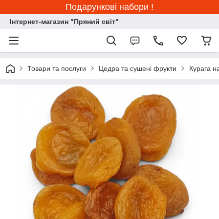
Подарункові набори !
Інтернет-магазин "Пряний світ"
Товари та послуги
Цедра та сушені фрукти
Курага н