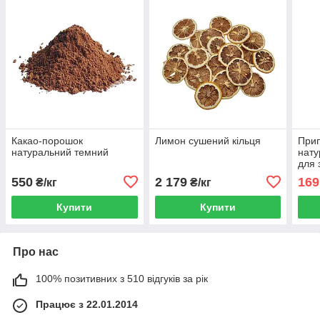
Какао-порошок
Лимон сушений кільця
Прип
натуральний темний
нату
для 
1 - 2
550
2 179
169
₴/кг
₴/кг
Купити
Купити
Про нас
100% позитивних з 510 відгуків за рік
Працює з 22.01.2014