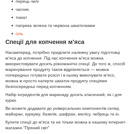
перець чилі
часник
томат
паприка зелена та червона шматочками
сіль
Спеції для копчення м'яса
Насамперед, потрібно приділити належну увагу підготовці
м'яса до копчення. Під час копчення м'яса можна
використовувати досить різноманітні спеції. До того ж, спосіб
маринування продукту також відрізняється — можна
попередньо готувати розсіл і в ньому вимочувати м'ясо,
можна ж просто натерти шматок продукту спеціями
безпосередньо перед копченням.
Набір інгредієнтів для маринаду досить класичний, як і для
курки.
Ви можете додавати до універсальних компонентів селер,
майоран, куркуму, базилік, шафран, мелісу, чебрець та ін.
Купити спеції до м'яса та не тільки можна в нашому інтернет-
магазині "Пряний світ"