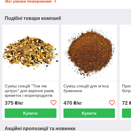
Всі умови повернення
Подібні товари компанії
Суміш спецій "Том ям
Суміш спецій для м'яса
Прип
цитрус" для варіння раків,
буженини
богр
креветок і морепродуктів
375
470
72
₴/кг
₴/кг
Купити
Купити
Акційні пропозиції та новинки