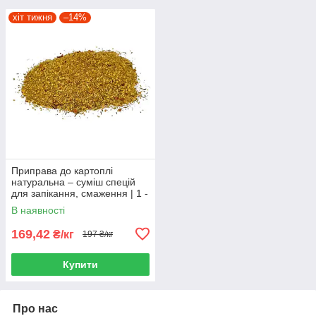
хіт тижня
–14%
Приправа до картоплі
натуральна – суміш спецій
для запікання, смаження | 1 -
25 кг
В наявності
169,42
₴/кг
197 ₴/кг
Купити
Про нас