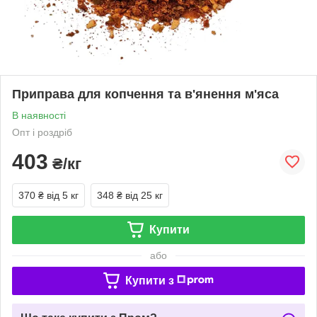
Приправа для копчення та в'янення м'яса
В наявності
Опт і роздріб
403
₴/кг
370 ₴
від 5 кг
348 ₴
від 25 кг
Купити
або
Купити з