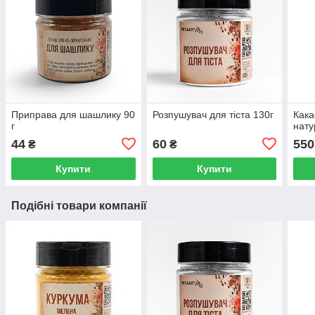
Приправа для шашлику 90
Розпушувач для тіста 130г
Как
г
нату
44
60
550
₴
₴
Купити
Купити
Подібні товари компанії