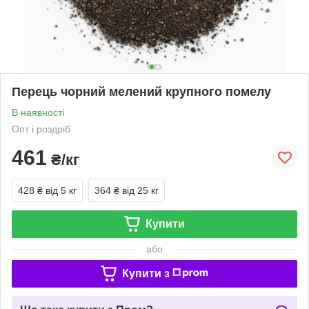
Перець чорний мелений крупного помелу
В наявності
Опт і роздріб
461
₴/кг
428 ₴
від 5 кг
364 ₴
від 25 кг
Купити
або
Купити з