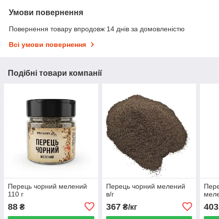
Умови повернення
Повернення товару впродовж 14 днів за домовленістю
Всі умови повернення
Подібні товари компанії
Перець чорний мелений
Перець чорний мелений
Пере
110 г
в/г
мел
88
367
403
₴
₴/кг