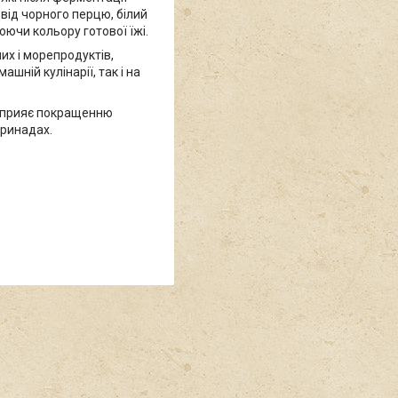
 від чорного перцю, білий
юючи кольору готової їжі.
их і морепродуктів,
ашній кулінарії, так і на
: сприяє покращенню
аринадах.