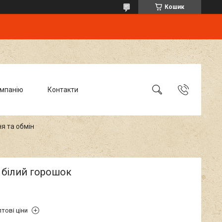
Кошик
омпанію
Контакти
я та обмін
 білий горошок
тові ціни