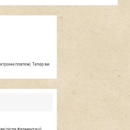
ктронні платежі. Тепер ви
які після ферментації