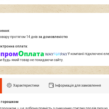
товару протягом 14 днів
за домовленістю
У компанії підключені еле
и будь-який товар не покидаючи сайту.
Характеристики
Інформація для замовлення
й горошком
горошком — це добірна пряність з очищених стиглих плодів перцю, 