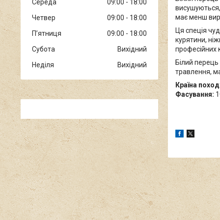
Середа
09:00
18:00
висушуються, 
має менш вира
Четвер
09:00
18:00
Ця спеція чуд
Пʼятниця
09:00
18:00
курятини, ніжн
Субота
Вихідний
професійних к
Білий перець 
Неділя
Вихідний
травлення, ма
Країна похо
Фасування:
10