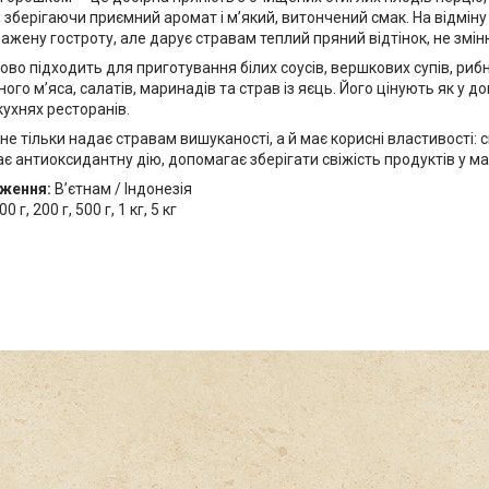
зберігаючи приємний аромат і м’який, витончений смак. На відміну
жену гостроту, але дарує стравам теплий пряний відтінок, не змін
ово підходить для приготування білих соусів, вершкових супів, рибн
ого м’яса, салатів, маринадів та страв із яєць. Його цінують як у дом
ухнях ресторанів.
не тільки надає стравам вишуканості, а й має корисні властивості
є антиоксидантну дію, допомагає зберігати свіжість продуктів у м
дження:
В’єтнам / Індонезія
0 г, 200 г, 500 г, 1 кг, 5 кг