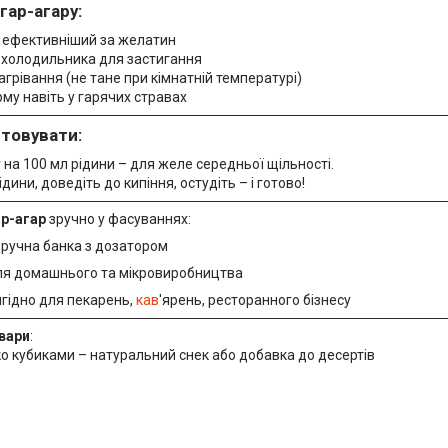
гар-агару:
ів ефективніший за желатин
є холодильника для застигання
нагрівання (не тане при кімнатній температурі)
рму навіть у гарячих стравах
стовувати:
у на 100 мл рідини – для желе середньої щільності.
дини, доведіть до кипіння, остудіть – і готово!
ар-агар
зручно у фасуваннях:
ручна банка з дозатором
я домашнього та мікровиробництва
гідно для пекарень,
кав
'ярень, ресторанного бізнесу
овари
:
о кубиками – натуральний снек або добавка до десертів