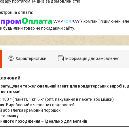
товару протягом 14 днів
за домовленістю
У компанії підключені еле
и будь-який товар не покидаючи сайту.
Характеристики
Інформація для замовлення
харчовий
загущувач та желювальний агент для кондитерських виробів, д
не тільки!
я
: 100 г ( пакет), 1 кг, 5 кг (опт, пакування в пакети або мішки)
ня
: Вироблений з червоних водоростей
ий або злегка кремовий порошок
 та смаку
линного походження – ідеально для веганів