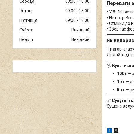
Середа
09:00
18:00
Переваги а
Четвер
09:00
18:00
• У 8–10 раз
• Не потребу
Пʼятниця
09:00
18:00
• Стійкий до 
• Зберігає фо
Субота
Вихідний
Неділя
Вихідний
Як викори
1 г агар-агар
Додайте до рі
📦
Купити аг
100 г
— з
1 кг
— дл
5 кг
— ви
🔗
Супутні т
Сушене яблук