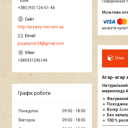
Юлія
повернення 
+380 (93) 124-61-44
http://pryaniy-mir.com.ua
можете купит
pryaniymir24@gmail.com
Опис
+380931246144
Агар-агар 
Натуральний 
мармеладу й 
Графік роботи
🔹
Фасуванн
🔹
Походжен
🔹
Колір
: Біл
Понеділок
09:00
18:00
🔹
Без запаху
Вівторок
09:00
18:00
🔹
100 % рос