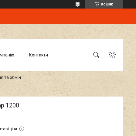
Кошик
омпанію
Контакти
я та обмін
ар 1200
тові ціни