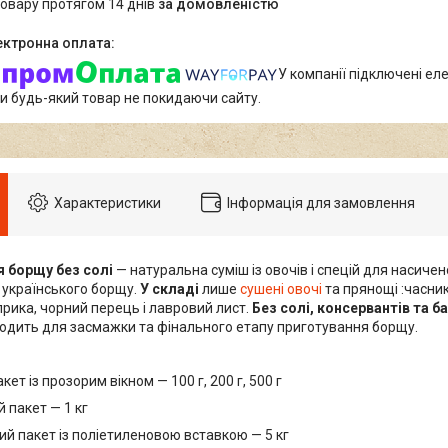
товару протягом 14 днів
за домовленістю
У компанії підключені еле
и будь-який товар не покидаючи сайту.
Характеристики
Інформація для замовлення
 борщу без солі
— натуральна суміш із овочів і спецій для насиче
 українського борщу.
У складі
лише
сушені овочі
та прянощі :часник
рика, чорний перець і лавровий лист.
Без солі, консервантів та ба
ходить для засмажки та фінального етапу приготування борщу.
кет із прозорим вікном — 100 г, 200 г, 500 г
 пакет — 1 кг
й пакет із поліетиленовою вставкою — 5 кг