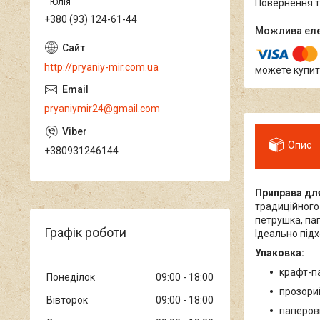
Юлія
повернення 
+380 (93) 124-61-44
http://pryaniy-mir.com.ua
можете купит
pryaniymir24@gmail.com
Опис
+380931246144
Приправа для
традиційного
петрушка, пап
Графік роботи
Ідеально під
Упаковка:
крафт-па
Понеділок
09:00
18:00
прозорий
Вівторок
09:00
18:00
паперови