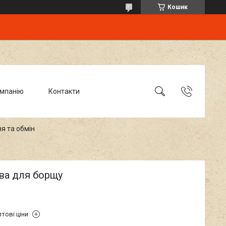
Кошик
омпанію
Контакти
я та обмін
ва для борщу
тові ціни