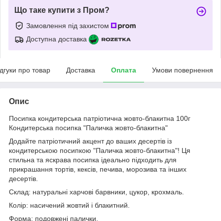
Що таке купити з Пром?
Замовлення під захистом
Доступна доставка
ідгуки про товар
Доставка
Оплата
Умови повернення
Опис
Посипка кондитерська патріотична жовто-блакитна 100г
Кондитерська посипка "Паличка жовто-блакитна"
Додайте патріотичний акцент до ваших десертів із
кондитерською посипкою "Паличка жовто-блакитна"! Ця
стильна та яскрава посипка ідеально підходить для
прикрашання тортів, кексів, печива, морозива та інших
десертів.
Склад: натуральні харчові барвники, цукор, крохмаль.
Колір: насичений жовтий і блакитний.
Форма: подовжені палички.