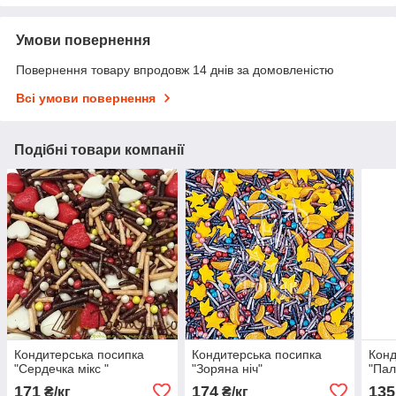
Умови повернення
Повернення товару впродовж 14 днів за домовленістю
Всі умови повернення
Подібні товари компанії
Кондитерська посипка
Кондитерська посипка
Конд
"Сердечка мікс "
"Зоряна ніч"
"Пал
171
174
135
₴/кг
₴/кг