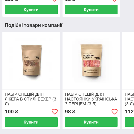
Купити
Купити
Подібні товари компанії
НАБІР СПЕЦІЙ ДЛЯ
НАБІР СПЕЦІЙ ДЛЯ
НАБ
ЛІКЕРА В СТИЛІ БЕХЕР (3
НАСТОЯНКИ УКРАЇНСЬКА
НАС
Л)
З ПЕРЦЕМ (3 Л)
(3 Л
100
98
112
₴
₴
Купити
Купити