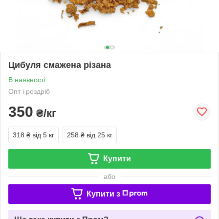
Цибуля смажена різана
В наявності
Опт і роздріб
350
₴/кг
318 ₴
від 5 кг
258 ₴
від 25 кг
Купити
або
Купити з