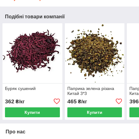
Подібні товари компанії
Буряк сушений
Паприка зелена різана
Папр
Китай 3*3
Кита
362
465
396
₴/кг
₴/кг
Купити
Купити
Про нас