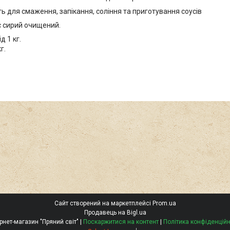
ь для смаження, запікання, соління та приготування соусів
с сирий очищений.
д 1 кг.
г.
Сайт створений на маркетплейсі
Prom.ua
Продавець на Bigl.ua
Інтернет-магазин "Пряний світ" |
Поскаржитися на контент
|
Політика конфіденційн