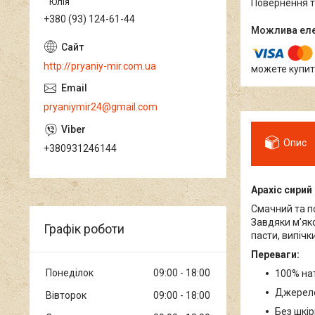
Юлія
повернення 
+380 (93) 124-61-44
http://pryaniy-mir.com.ua
можете купит
pryaniymir24@gmail.com
Опис
+380931246144
Арахіс сири
Смачний та по
Завдяки м’яко
Графік роботи
пасти, випічки
Переваги:
Понеділок
09:00
18:00
100% на
Джерело 
Вівторок
09:00
18:00
Без шкір