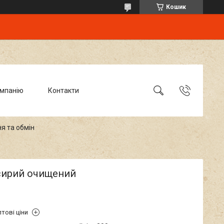
Кошик
омпанію
Контакти
я та обмін
 сирий очищений
тові ціни