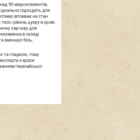
над 90 мікроелементів,
ед ідеально підходить для
иятливо впливає на стан
тиск і рівень цукру в крові.
вичну харчову для
 незамінна в складі
та зменшує біль,
ою та гладкою, тому
 експерти з краси
ванням гімалайської