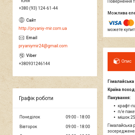
Юлія
повернення 
+380 (93) 124-61-44
http://pryaniy-mir.com.ua
можете купит
pryaniymir24@gmail.com
Опис
+380931246144
Гімалайська
Країна похо
Графік роботи
Пакування:
крафт-п
п/е пакет
Понеділок
09:00
18:00
мішок 25
Гімалайська 
Вівторок
09:00
18:00
зосереджене 