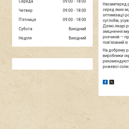
Середа
09:00
18:00
Насамперед р
серед яких мі
Четвер
09:00
18:00
оптимізації р
Пʼятниця
09:00
18:00
суглобів, усу
Деякі лікарі
Субота
Вихідний
зміцнення іму
розчинів — пр
Неділя
Вихідний
пов'язаний і
На добрему ра
виробники скр
рекомендують
рожевої соли