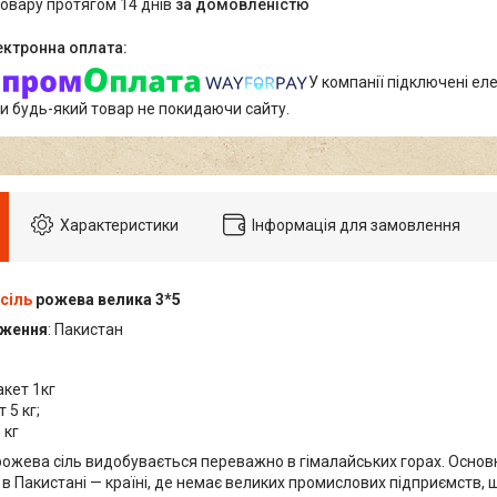
товару протягом 14 днів
за домовленістю
У компанії підключені еле
и будь-який товар не покидаючи сайту.
Характеристики
Інформація для замовлення
сіль
рожева велика 3*5
дження
: Пакистан
акет 1кг
 5 кг;
 кг
рожева сіль видобувається переважно в гімалайських горах. Основ
в Пакистані — країні, де немає великих промислових підприємств,