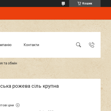
Кошик
омпанію
Контакти
я та обмін
ська рожева сіль крупна
тові ціни