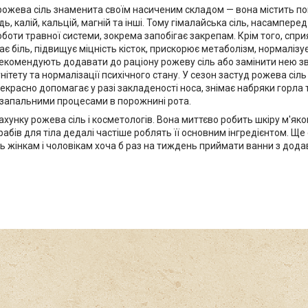
ожева сіль знаменита своїм насиченим складом — вона містить по
дь, калій, кальцій, магній та інші. Тому гімалайська сіль, насампер
оботи травної системи, зокрема запобігає закрепам. Крім того, спр
ває біль, підвищує міцність кісток, прискорює метаболізм, нормалізує 
 рекомендують додавати до раціону рожеву сіль або замінити нею з
нітету та нормалізації психічного стану. У сезон застуд рожева сіль
екрасно допомагає у разі закладеності носа, знімає набряки горла 
з запальними процесами в порожнині рота.
хунку рожева сіль і косметологів. Вона миттєво робить шкіру м'як
абів для тіла дедалі частіше роблять її основним інгредієнтом. Ще
 жінкам і чоловікам хоча б раз на тиждень приймати ванни з дода
.