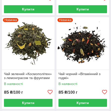
Купити
Купити
Новинка
Новинка
Чай зелений «Космополітен»
Чай чорний «Вітамінний з
з лемонграсом та фруктами
годжі»
В наявності
В наявності
85
85
₴/100 г
₴/100 г
Купити
Купити