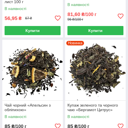
лист 100 г
В наявності
В наявності
81,60
₴/100 г
56,95
₴
67 ₴
96 ₴/100 г
Купити
Купити
Новинка
Чай чорний «Апельсин з
Купаж зеленого та чорного
обліпихою»
чаю «Бергамот Цитрус»
В наявності
В наявності
85
85
₴/100 г
₴/100 г