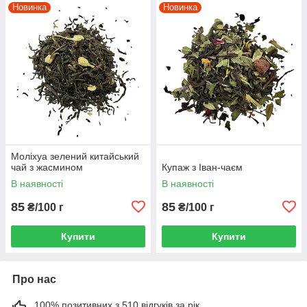
Новинка
Новинка
Моліхуа зелений китайський
чай з жасмином
Купаж з Іван-чаєм
В наявності
В наявності
85
85
₴/100 г
₴/100 г
Купити
Купити
Про нас
100% позитивних з 510 відгуків за рік