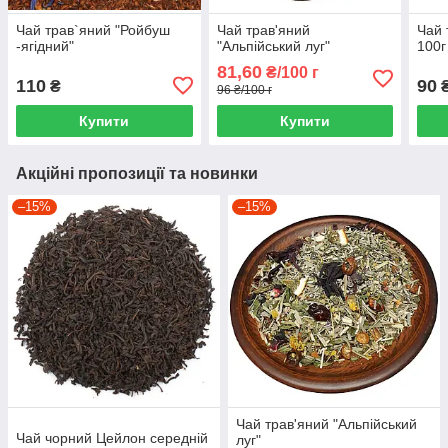
Чай трав`яний "Ройбуш
Чай трав'яний
Чай 
-ягідний"
"Альпійський луг"
100г
81,60
₴/100 г
110
90
₴
96 ₴/100 г
Купити
Купити
Акційні пропозиції та новинки
–15%
–15%
Чай трав'яний "Альпійський
Чай чорний Цейлон середній
луг"